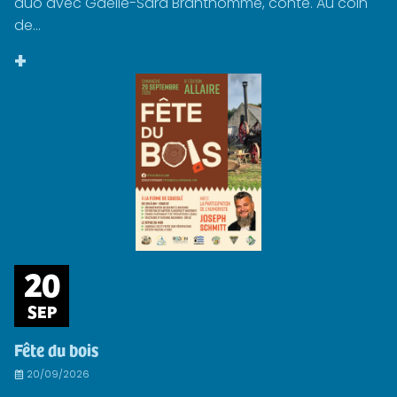
duo avec Gaëlle-Sara Branthomme, conte. Au coin
de...
+
20
SEP
Fête du bois
20/09/2026