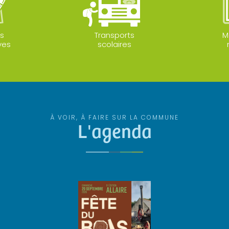
s
Transports
M
ves
scolaires
À VOIR, À FAIRE SUR LA COMMUNE
L'agenda