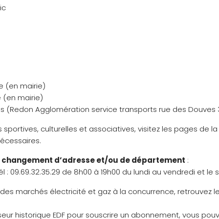
ic
re (en mairie)
e (en mairie)
aires (Redon Agglomération service transports rue des Douve
 sportives, culturelles et associatives, visitez les pages de la
écessaires.
un changement d’adresse et/ou de département
:
él : 09.69.32.35.29 de 8h00 à 19h00 du lundi au vendredi et l
e des marchés électricité et gaz à la concurrence, retrouvez les
sseur historique EDF pour souscrire un abonnement, vous pou