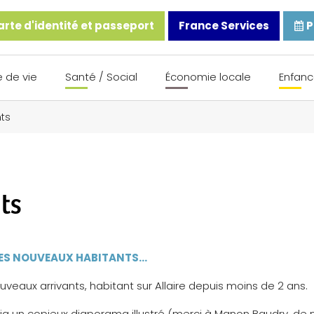
rte d'identité et passeport
France Services
P
 de vie
Santé / Social
Économie locale
Enfanc
ts
ts
 LES NOUVEAUX HABITANTS…
veaux arrivants, habitant sur Allaire depuis moins de 2 ans.
 via un copieux diaporama illustré (merci à Manon Baudry, de