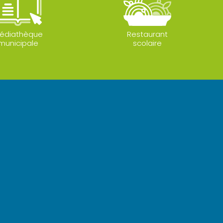
édiathèque
Restaurant
municipale
scolaire