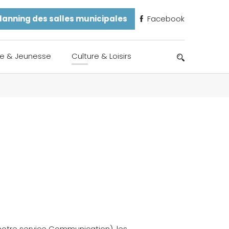
lanning des salles municipales
Facebook
e & Jeunesse
Culture & Loisirs
 notre service Communication), les