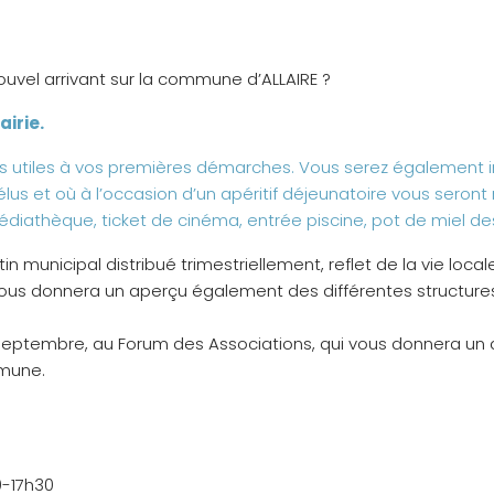
ouvel arrivant sur la commune d’ALLAIRE ?
irie.
s utiles à vos premières démarches. Vous serez également in
lus et où à l’occasion d’un apéritif déjeunatoire vous seron
Médiathèque, ticket de cinéma, entrée piscine, pot de miel de
n municipal distribué trimestriellement, reflet de la vie locale 
 vous donnera un aperçu également des différentes structures,
eptembre, au Forum des Associations, qui vous donnera un a
mmune.
0-17h30