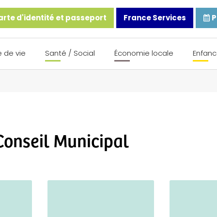
rte d'identité et passeport
France Services
P
 de vie
Santé / Social
Économie locale
Enfanc
Conseil Municipal