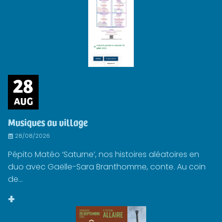
28
AUG
Musiques au village
28/08/2026
Pépito Matéo ‘Saturne’, nos histoires aléatoires en
duo avec Gaëlle-Sara Branthomme, conte. Au coin
de...
+