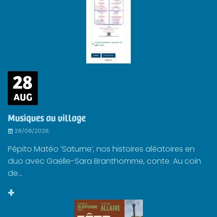
28
AUG
Musiques au village
28/08/2026
Pépito Matéo ‘Saturne’, nos histoires aléatoires en
duo avec Gaëlle-Sara Branthomme, conte. Au coin
de...
+