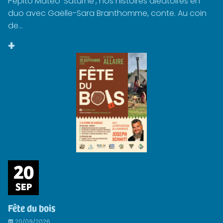
Pépito Matéo ‘Saturne’, nos histoires aléatoires en
duo avec Gaëlle-Sara Branthomme, conte. Au coin
de...
+
20
SEP
Fête du bois
20/09/2026