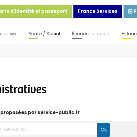
rte d'identité et passeport
France Services
P
 de vie
Santé / Social
Économie locale
Enfanc
stratives
 proposées par service-public.fr