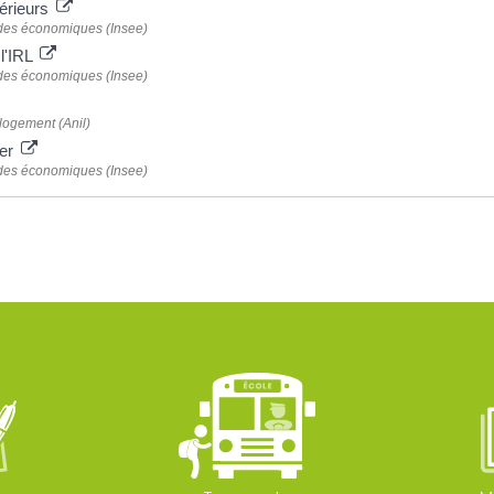
térieurs
études économiques (Insee)
 l'IRL
études économiques (Insee)
 logement (Anil)
yer
études économiques (Insee)