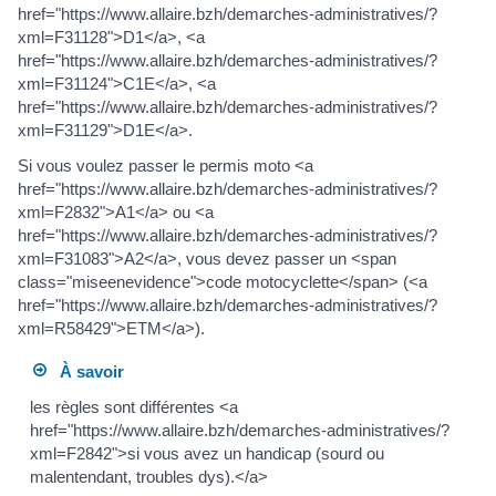
href="https://www.allaire.bzh/demarches-administratives/?
xml=F31128">D1</a>, <a
href="https://www.allaire.bzh/demarches-administratives/?
xml=F31124">C1E</a>, <a
href="https://www.allaire.bzh/demarches-administratives/?
xml=F31129">D1E</a>.
Si vous voulez passer le permis moto <a
href="https://www.allaire.bzh/demarches-administratives/?
xml=F2832">A1</a> ou <a
href="https://www.allaire.bzh/demarches-administratives/?
xml=F31083">A2</a>, vous devez passer un <span
class="miseenevidence">code motocyclette</span> (<a
href="https://www.allaire.bzh/demarches-administratives/?
xml=R58429">ETM</a>).
À savoir
les règles sont différentes <a
href="https://www.allaire.bzh/demarches-administratives/?
xml=F2842">si vous avez un handicap (sourd ou
malentendant, troubles dys).</a>