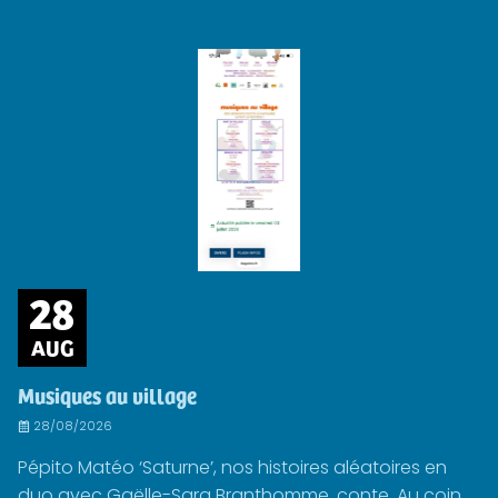
28
AUG
Musiques au village
28/08/2026
Pépito Matéo ‘Saturne’, nos histoires aléatoires en
duo avec Gaëlle-Sara Branthomme, conte. Au coin