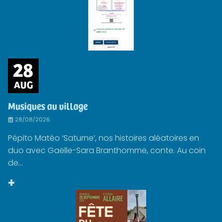
28
AUG
Musiques au village
28/08/2026
Pépito Matéo ‘Saturne’, nos histoires aléatoires en
duo avec Gaëlle-Sara Branthomme, conte. Au coin
de...
+