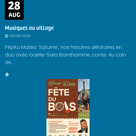
28
AUG
Musiques au village
28/08/2026
Pépito Matéo ‘Saturne’, nos histoires aléatoires en
duo avec Gaëlle-Sara Branthomme, conte. Au coin
de...
+