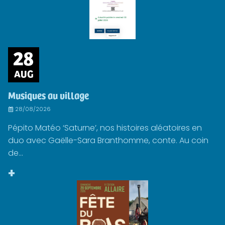
28
AUG
Musiques au village
28/08/2026
Pépito Matéo ‘Saturne’, nos histoires aléatoires en
duo avec Gaëlle-Sara Branthomme, conte. Au coin
de...
+