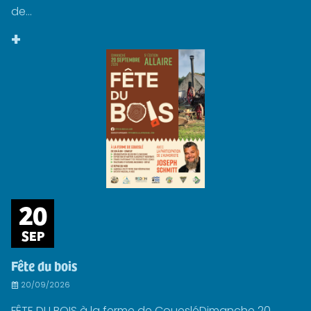
de...
+
20
SEP
Fête du bois
20/09/2026
FÊTE DU BOIS à la ferme de CouesléDimanche 20