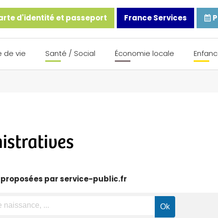
rte d'identité et passeport
France Services
P
 de vie
Santé / Social
Économie locale
Enfanc
stratives
 proposées par service-public.fr