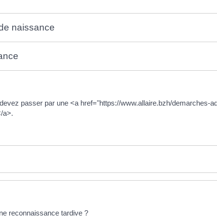
 de naissance
sance
devez passer par une <a href="https://www.allaire.bzh/demarches-ad
/a>.
ne reconnaissance tardive ?