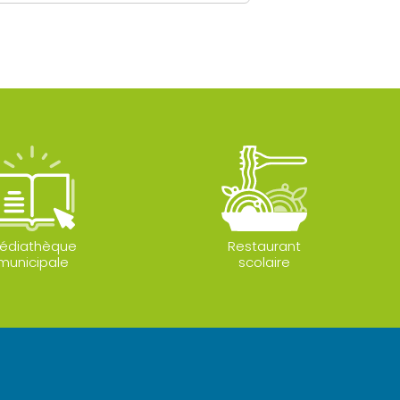
édiathèque
Restaurant
municipale
scolaire