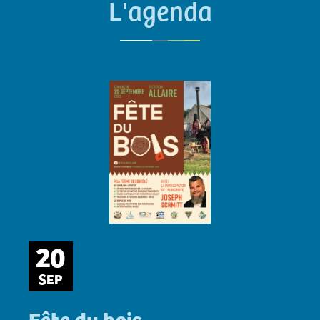
L'agenda
20
SEP
Fête du bois