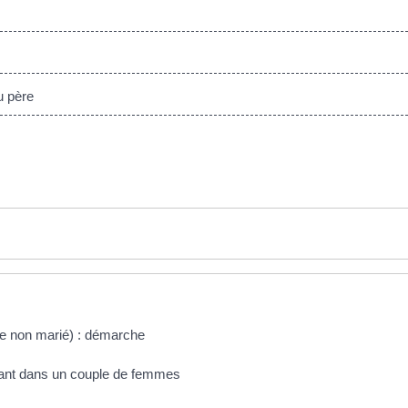
u père
e non marié) : démarche
fant dans un couple de femmes