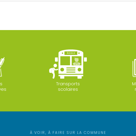
s
Transports
M
ves
scolaires
À VOIR, À FAIRE SUR LA COMMUNE