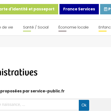
rte d'identité et passeport
France Services
P
 de vie
Santé / Social
Économie locale
Enfanc
stratives
 proposées par service-public.fr