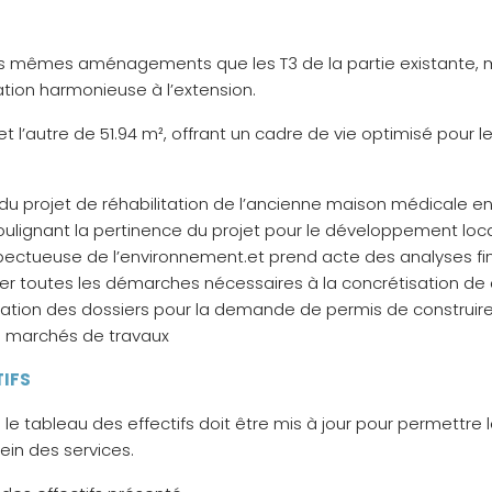
les mêmes aménagements que les T3 de la partie existante,
tion harmonieuse à l’extension.
et l’autre de 51.94 m², offrant un cadre de vie optimisé pour
 du projet de réhabilitation de l’ancienne maison médicale en
oulignant la pertinence du projet pour le développement loca
espectueuse de l’environnement.et prend acte des analyses f
er toutes les démarches nécessaires à la concrétisation de ce
paration des dossiers pour la demande de permis de construir
s marchés de travaux
TIFS
tableau des effectifs doit être mis à jour pour permettre l
sein des services.