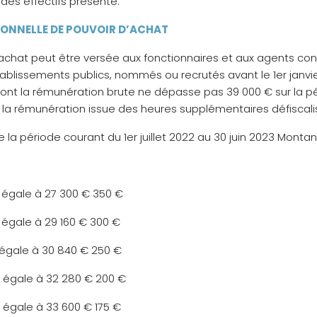
 des effectifs présenté.
IONNELLE DE POUVOIR D’ACHAT
achat peut être versée aux fonctionnaires et aux agents cont
s établissements publics, nommés ou recrutés avant le 1er jan
ont la rémunération brute ne dépasse pas 39 000 € sur la péri
e la rémunération issue des heures supplémentaires défiscali
 la période courant du 1er juillet 2022 au 30 juin 2023 Monta
u égale à 27 300 € 350 €
u égale à 29 160 € 300 €
u égale à 30 840 € 250 €
u égale à 32 280 € 200 €
u égale à 33 600 € 175 €