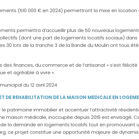
gements (510 000 € en 2024) permettront la mise en location 
ments permettra d’accueillir plus de 50 nouveaux logements do
ollectifs (dont une part de logements locatifs sociaux) da
 les 30 lots de la tranche 3 de la Bande du Moulin ont tous 
s des finances, du commerce et de l’artisanat « s’est félicité
e et agréable à vivre ».
municipal du 12 avril 2024
ET DE REHABILITATION DE LA MAISON MEDICALE EN LOGEM
r le patrimoine immobilier et accentuer l’attractivité résiden
enne maison médicale, inoccupée depuis 2019 est envisagé. C
ce de la demande en logements locatifs tout en promouvant
urg, ce projet constitue une opportunité majeure de dynamisa