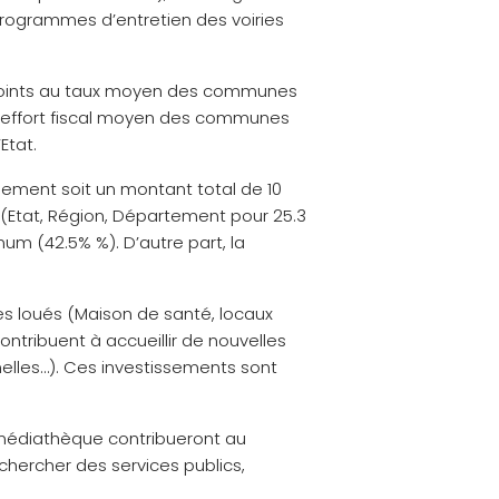
 programmes d’entretien des voiries
65 points au taux moyen des communes
à l’effort fiscal moyen des communes
Etat.
ssement soit un montant total de 10
 (Etat, Région, Département pour 25.3
um (42.5% %). D’autre part, la
s loués (Maison de santé, locaux
ntribuent à accueillir de nouvelles
nelles…). Ces investissements sont
a médiathèque contribueront au
hercher des services publics,