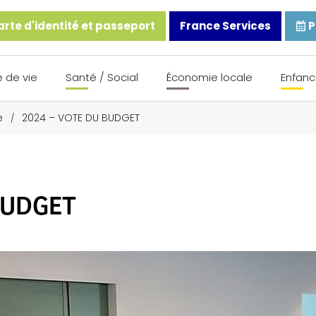
rte d'identité et passeport
France Services
P
 de vie
Santé / Social
Économie locale
Enfanc
e
2024 – VOTE DU BUDGET
/
BUDGET