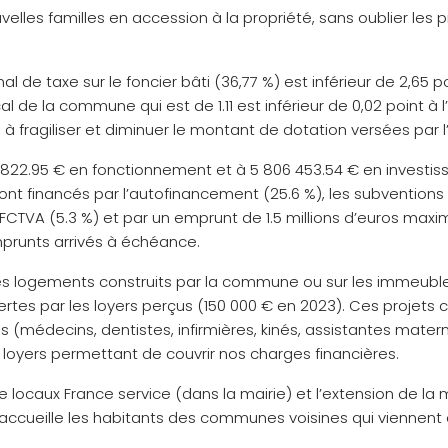
velles familles en accession à la propriété, sans oublier les
l de taxe sur le foncier bâti (36,77 %) est inférieur de 2,
cal de la commune qui est de 1.11 est inférieur de 0,02 point 
e à fragiliser et diminuer le montant de dotation versées par l’
22 822.95 € en fonctionnement et à 5 806 453.54 € en investi
ont financés par l’autofinancement (25.6 %), les subventions
FCTVA (5.3 %) et par un emprunt de 1.5 millions d’euros maxim
runts arrivés à échéance.
es logements construits par la commune ou sur les immeuble
tes par les loyers perçus (150 000 € en 2023). Ces projets co
s (médecins, dentistes, infirmières, kinés, assistantes mater
 loyers permettant de couvrir nos charges financières.
 locaux France service (dans la mairie) et l’extension de l
ccueille les habitants des communes voisines qui viennent c