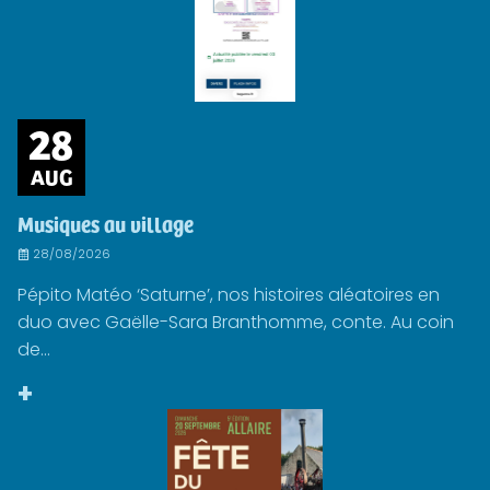
28
AUG
Musiques au village
28/08/2026
Pépito Matéo ‘Saturne’, nos histoires aléatoires en
duo avec Gaëlle-Sara Branthomme, conte. Au coin
de...
+