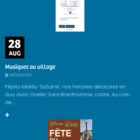
28
AUG
Musiques au village
28/08/2026
Pépito Matéo ‘Saturne’, nos histoires aléatoires en
duo avec Gaëlle-Sara Branthomme, conte. Au coin
de...
+