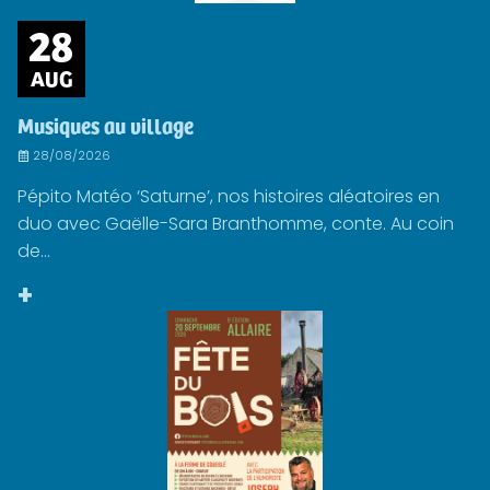
28
AUG
Musiques au village
28/08/2026
Pépito Matéo ‘Saturne’, nos histoires aléatoires en
duo avec Gaëlle-Sara Branthomme, conte. Au coin
de...
+