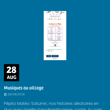
28
AUG
Musiques au village
28/08/2026
Pépito Matéo ‘Saturne’, nos histoires aléatoires en
duo avec Gaëlle-Sara Branthomme, conte. Au coin