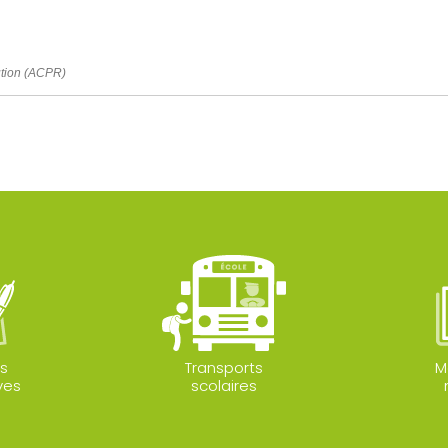
lution (ACPR)
s
Transports
M
ves
scolaires