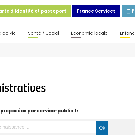
rte d'identité et passeport
France Services
P
 de vie
Santé / Social
Économie locale
Enfanc
stratives
 proposées par service-public.fr