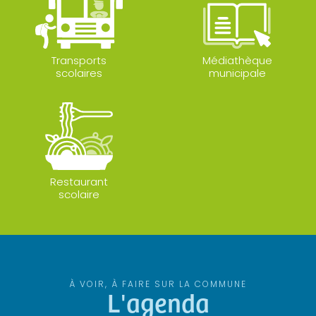
Transports
Médiathèque
scolaires
municipale
Restaurant
scolaire
À VOIR, À FAIRE SUR LA COMMUNE
L'agenda