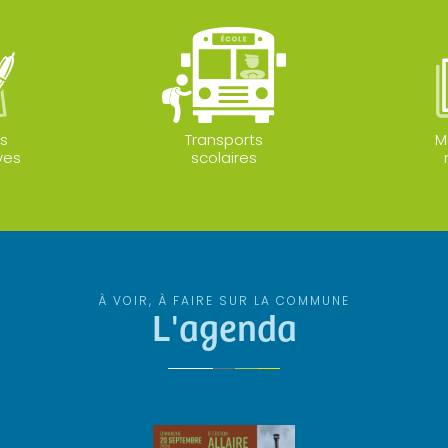
s
Transports
M
ves
scolaires
À VOIR, À FAIRE SUR LA COMMUNE
L'agenda