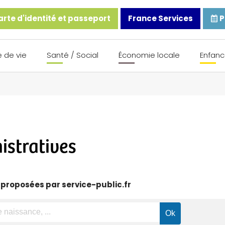
rte d'identité et passeport
France Services
P
 de vie
Santé / Social
Économie locale
Enfanc
stratives
 proposées par service-public.fr