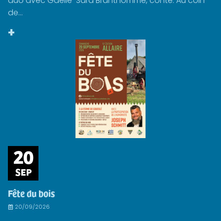
duo avec Gaëlle-Sara Branthomme, conte. Au coin
de...
+
20
SEP
Fête du bois
20/09/2026