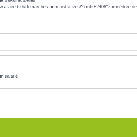
e travail actuelles
ww.allaire.bzh/demarches-administratives/?xml=F2406">procédure de 
un salarié