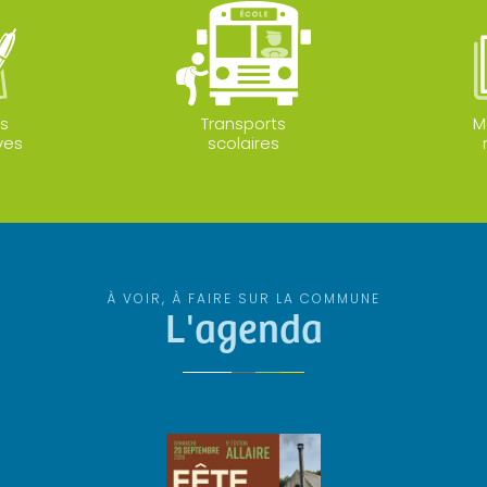
s
Transports
M
ves
scolaires
À VOIR, À FAIRE SUR LA COMMUNE
L'agenda