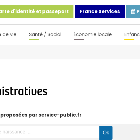
rte d'identité et passeport
France Services
P
 de vie
Santé / Social
Économie locale
Enfanc
stratives
 proposées par service-public.fr