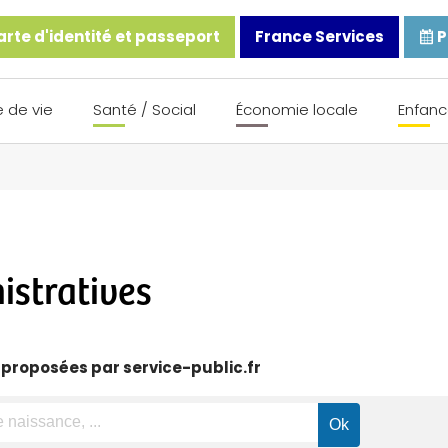
rte d'identité et passeport
France Services
P
 de vie
Santé / Social
Économie locale
Enfanc
stratives
 proposées par service-public.fr