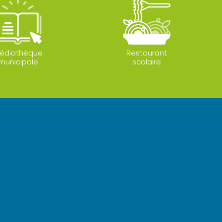
édiathèque
Restaurant
municipale
scolaire