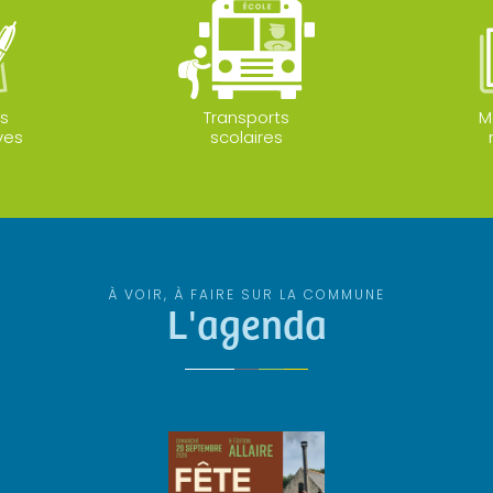
s
Transports
M
ves
scolaires
À VOIR, À FAIRE SUR LA COMMUNE
L'agenda