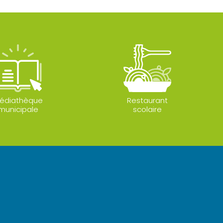
édiathèque
Restaurant
municipale
scolaire