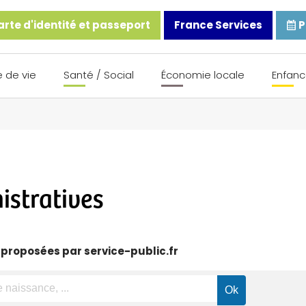
rte d'identité et passeport
France Services
P
 de vie
Santé / Social
Économie locale
Enfanc
stratives
 proposées par service-public.fr