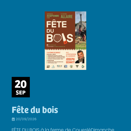
20
SEP
Fête du bois
20/09/2026
FÊTE DU BOIS à la ferme de CouesléDimanche