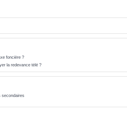
axe foncière ?
yer la redevance télé ?
es secondaires