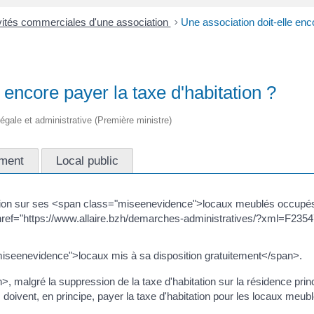
vités commerciales d'une association
>
Une association doit-elle enco
 encore payer la taxe d'habitation ?
 légale et administrative (Première ministre)
ment
Local public
tation sur ses <span class="miseenevidence">locaux meublés occupés p
<a href="https://www.allaire.bzh/demarches-administratives/?xml=F2354
miseenevidence">locaux mis à sa disposition gratuitement</span>.
malgré la suppression de la taxe d'habitation sur la résidence prin
ivent, en principe, payer la taxe d'habitation pour les locaux meublés