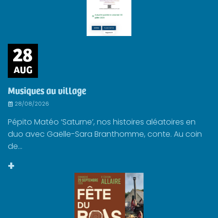
28
AUG
Musiques au village
28/08/2026
Pépito Matéo ‘Saturne’, nos histoires aléatoires en
duo avec Gaëlle-Sara Branthomme, conte. Au coin
de...
+