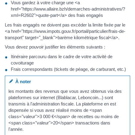
Vous gardez à votre charge une <a
href="https://www.allaire.bzh/demarches-administratives/?
xml=R2602">quote-part</a> des frais engagés
Les frais engagés ne doivent pas excéder la limite fixée par le
<a href="https://www.impots.gouv.fr/portail/particulier/frais-de-
transport" target="_blank">barème kilométrique fiscal</a>.
Vous devez pouvoir justifier les éléments suivants :
Itinéraire parcouru dans le cadre de votre activité de
covoiturage
Frais correspondants (tickets de péage, de carburant, etc.)
À noter
les montants des revenus que vous avez obtenus via des
plateformes sur internet (Blablacar, Leboncoin...) sont
transmis à l'administration fiscale. La plateforme en est
dispensée si vous avez réalisé moins de <span
class="valeur">3 000 €</span> de recettes ou moins de
<span class="valeur">20</span> transactions dans
l'année.