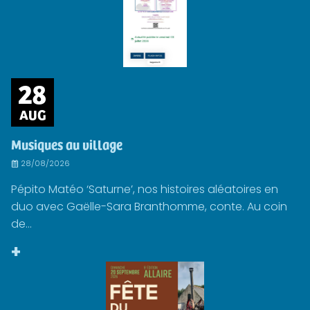
28
AUG
Musiques au village
28/08/2026
Pépito Matéo ‘Saturne’, nos histoires aléatoires en
duo avec Gaëlle-Sara Branthomme, conte. Au coin
de...
+