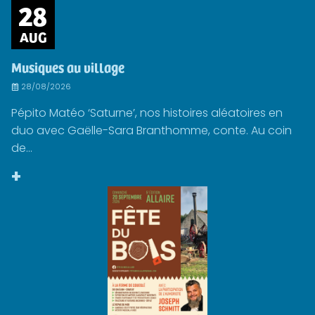
28
AUG
Musiques au village
28/08/2026
Pépito Matéo ‘Saturne’, nos histoires aléatoires en
duo avec Gaëlle-Sara Branthomme, conte. Au coin
de...
+