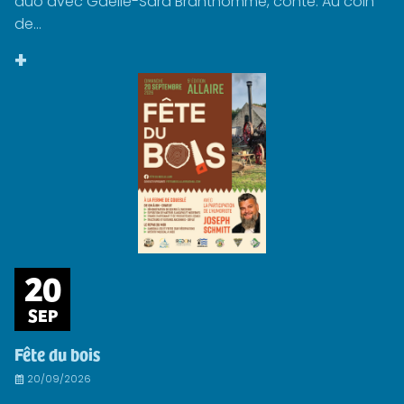
duo avec Gaëlle-Sara Branthomme, conte. Au coin
de...
+
20
SEP
Fête du bois
20/09/2026