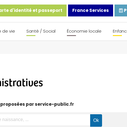
rte d'identité et passeport
France Services
P
 de vie
Santé / Social
Économie locale
Enfanc
stratives
 proposées par service-public.fr