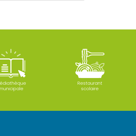
édiathèque
Restaurant
municipale
scolaire