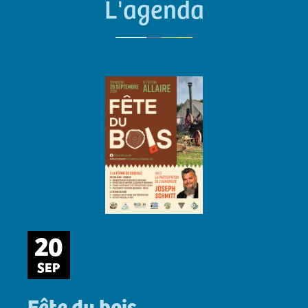
L'agenda
20
SEP
Fête du bois