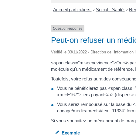
Accueil particuliers
>
Social - Santé
>
Rem
Question-réponse
Peut-on refuser un médi
Vérifié le 03/11/2022 - Direction de l'information
<span class="miseenevidence">Oui</span>.
molécule qu'un médicament de référence. I
Toutefois, votre refus aura des conséquenc
Vous ne bénéficierez pas <span class=
xml=F167">tiers payant</a> (dispense d
Vous serez remboursé sur la base du <a
codage/medicaments#text_11334" format="
Si vous souhaitez un médicament de marque 
Exemple