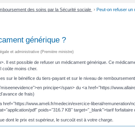
boursement des soins par la Sécurité sociale
>
Peut-on refuser un
cament générique ?
 légale et administrative (Première ministre)
 Il est possible de refuser un médicament générique. Ce médicament
l coûte moins cher.
es sur le bénéfice du tiers-payant et sur le niveau de remboursement.
"miseenevidence">en principe</span> du <a href="https://www.allair
'avance de frais)
 href="https://www.ameli.fr/medecin/exercice-liberal/remuneration/
application/pdf" poids="316.7 KB" target="_blank">tarif forfaitaire 
dont le prix est supérieur, le surcoût est à votre charge.