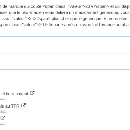
 de marque qui coûte <span class="valeur">20 €</span> et qui dis
fusez que le pharmacien vous délivre un médicament générique, vo
class="valeur">2 €</span> plus cher que le générique. Et vous êtes
span class="valeur">20 €</span> après en avoir fait l'avance au pha
t tiers payant
nam)
mis au TFR
nam)
nam)