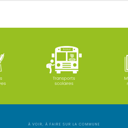
s
Transports
M
ves
scolaires
À VOIR, À FAIRE SUR LA COMMUNE