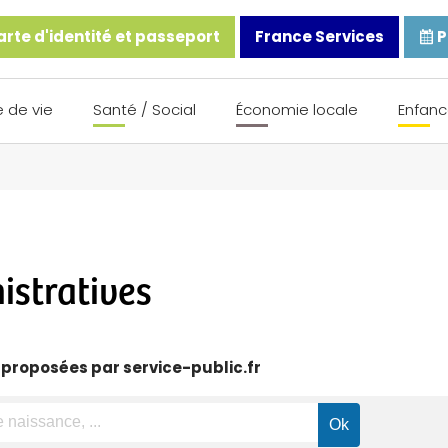
rte d'identité et passeport
France Services
P
 de vie
Santé / Social
Économie locale
Enfanc
stratives
 proposées par service-public.fr