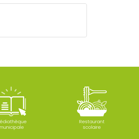
édiathèque
Restaurant
municipale
scolaire