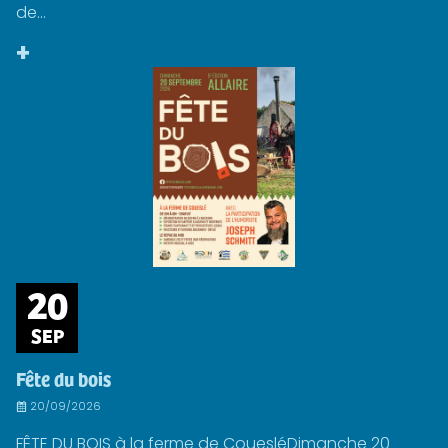
de...
+
20
SEP
Fête du bois
20/09/2026
FÊTE DU BOIS à la ferme de CouesléDimanche 20