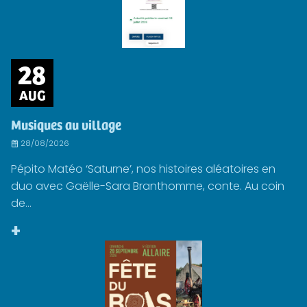
28
AUG
Musiques au village
28/08/2026
Pépito Matéo ‘Saturne’, nos histoires aléatoires en
duo avec Gaëlle-Sara Branthomme, conte. Au coin
de...
+