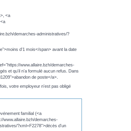
a>, <a
 <a
aire.bzh/demarches-administratives/?
ce">moins d'1 mois</span> avant la date
f="https://www.allaire.bzh/demarches-
és et qu'il n'a formulé aucun refus. Dans
F31209">abandon de poste</a>.
ois, votre employeur n'est pas obligé
événement familial (<a
://www.allaire.bzh/demarches-
istratives/?xml=F2278">décès d'un