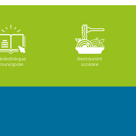
édiathèque
Restaurant
municipale
scolaire