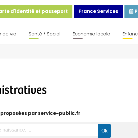
rte d'identité et passeport
France Services
P
 de vie
Santé / Social
Économie locale
Enfanc
stratives
 proposées par service-public.fr