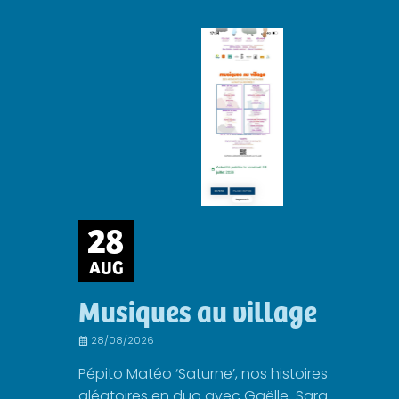
28
AUG
Musiques au village
28/08/2026
Pépito Matéo ‘Saturne’, nos histoires
aléatoires en duo avec Gaëlle-Sara