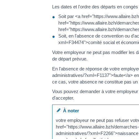
Les dates et l'ordre des départs en congés 
Soit par <a href="https://www.allaire.
href="https://www.allaire.bzh/demarche
href="https://www.allaire.bzh/demarch
Soit, en l'absence de convention ou d'a
xml=F34474">comité social et économiq
Votre employeur ne peut pas modifier les 
de départ prévue.
En l'absence de réponse de votre employe
administratives/?xml=F1137">faute</a> en 
ce cas, votre absence ne constitue pas u
Vous pouvez demander à votre employeur de 
d'accepter.
À noter
votre employeur ne peut pas refuser vot
href="https://www.allaire.bzh/demarches
administratives/?xml=F2266">naissance 