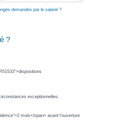
ongés demandés par le salarié ?
é ?
=R51533">dispositions
s circonstances exceptionnelles.
evidence">2 mois</span> avant l'ouverture