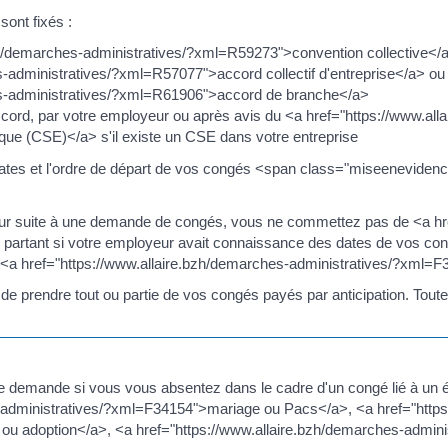
sont fixés :
bzh/demarches-administratives/?xml=R59273">convention collective</
s-administratives/?xml=R57077">accord collectif d'entreprise</a> ou
es-administratives/?xml=R61906">accord de branche</a>
ccord, par votre employeur ou après avis du <a href="https://www.all
ue (CSE)</a> s'il existe un CSE dans votre entreprise
dates et l'ordre de départ de vos congés <span class="miseeneviden
ur suite à une demande de congés, vous ne commettez pas de <a hre
partant si votre employeur avait connaissance des dates de vos cong
n <a href="https://www.allaire.bzh/demarches-administratives/?xml=
prendre tout ou partie de vos congés payés par anticipation. Toutef
re demande si vous vous absentez dans le cadre d'un congé lié à un 
-administratives/?xml=F34154">mariage ou Pacs</a>, <a href="https
ou adoption</a>, <a href="https://www.allaire.bzh/demarches-admin