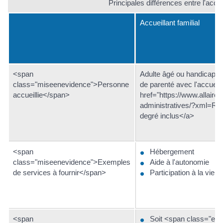
Principales différences entre l'accueil
Accueillant familial
<span
Adulte âgé ou handicapé n
class="miseenevidence">Personne
de parenté avec l'accueill
accueillie</span>
href="https://www.allair
administratives/?xml=R5
degré inclus</a>
<span
Hébergement
class="miseenevidence">Exemples
Aide à l'autonomie
de services à fournir</span>
Participation à la vie d
<span
Soit <span class="exp