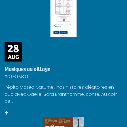
28
AUG
Musiques au village
28/08/2026
Pépito Matéo ‘Saturne’, nos histoires aléatoires en
duo avec Gaëlle-Sara Branthomme, conte. Au coin
de...
+