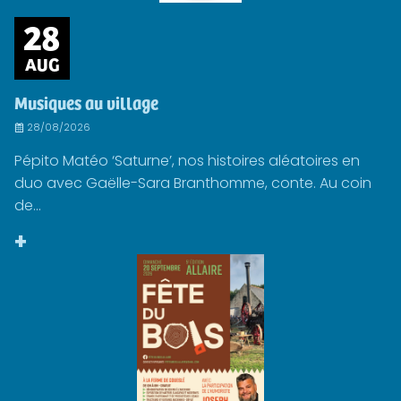
28
AUG
Musiques au village
28/08/2026
Pépito Matéo ‘Saturne’, nos histoires aléatoires en
duo avec Gaëlle-Sara Branthomme, conte. Au coin
de...
+