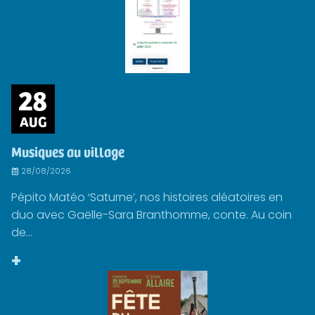
28
AUG
Musiques au village
28/08/2026
Pépito Matéo ‘Saturne’, nos histoires aléatoires en
duo avec Gaëlle-Sara Branthomme, conte. Au coin
de...
+