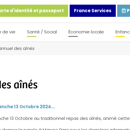
rte d'identité et passeport
France Services
P
 de vie
Santé / Social
Économie locale
Enfanc
annuel des aînés
es aînés
manche 13 Octobre 2024…
che 13 Octobre au traditionnel repas des aînés, animé cett
 donner la parole à Maryse Paris pour les dernières informati