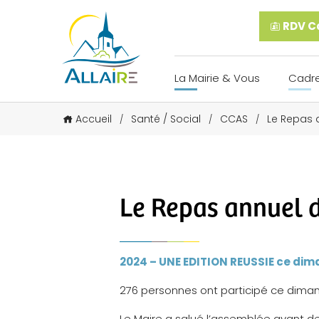
RDV Ca
La Mairie & Vous
Cadre
Accueil
Santé / Social
CCAS
Le Repas 
/
/
/
Le Repas annuel d
2024 – UNE EDITION REUSSIE ce di
276 personnes ont participé ce diman
Le Maire a salué l’assemblée avant de