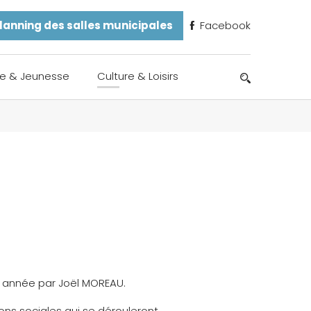
lanning des salles municipales
Facebook
e & Jeunesse
Culture & Loisirs
e année par Joël MOREAU.
ons sociales qui se dérouleront