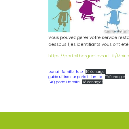
Vous pouvez gérer votre service restau
dessous (les identifiants vous ont é
https://portail.berger-levrault.fr/Mair
portail_famille_tuto
Télécharger
guide utilisateur portail_famille
Télécharger
FAQ portail famille
Télécharger