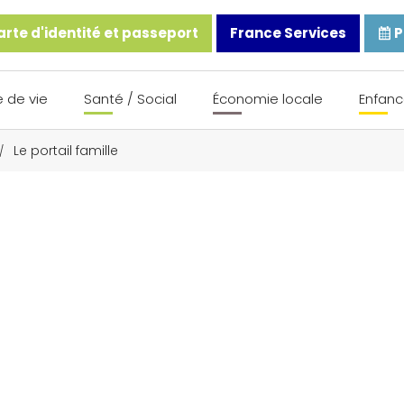
rte d'identité et passeport
France Services
P
 de vie
Santé / Social
Économie locale
Enfanc
Le portail famille
/