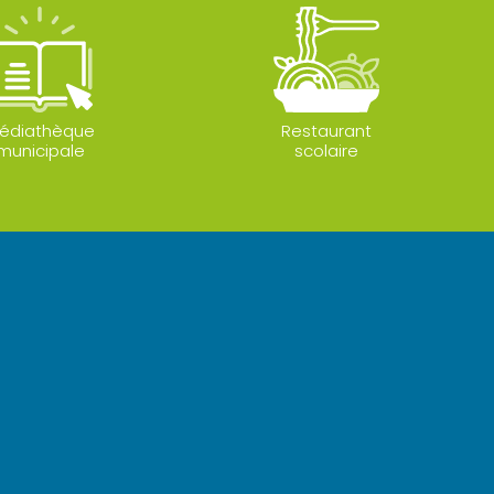
édiathèque
Restaurant
municipale
scolaire