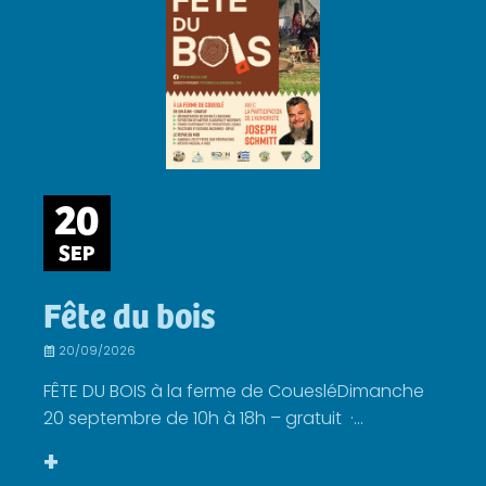
20
SEP
Fête du bois
20/09/2026
FÊTE DU BOIS à la ferme de CouesléDimanche
20 septembre de 10h à 18h – gratuit ·...
+