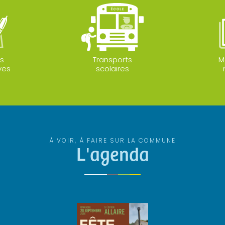
s
Transports
M
ves
scolaires
À VOIR, À FAIRE SUR LA COMMUNE
L'agenda