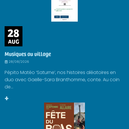
28
AUG
Musiques au village
28/08/2026
Pépito Matéo ‘Saturne’, nos histoires aléatoires en
duo avec Gaëlle-Sara Branthomme, conte. Au coin
de...
+