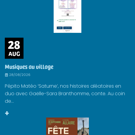
28
AUG
Musiques au village
28/08/2026
Pépito Matéo ‘Saturne’, nos histoires aléatoires en
duo avec Gaëlle-Sara Branthomme, conte. Au coin
de...
+