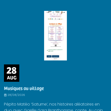
28
AUG
Musiques au village
28/08/2026
Pépito Matéo ‘Saturne’, nos histoires aléatoires en
duo avec Gaëlle-Sara Branthomme, conte. Au coin