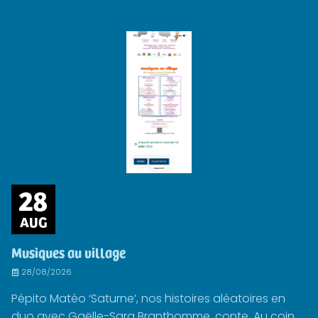
28
AUG
Musiques au village
28/08/2026
Pépito Matéo ‘Saturne’, nos histoires aléatoires en
duo avec Gaëlle-Sara Branthomme, conte. Au coin