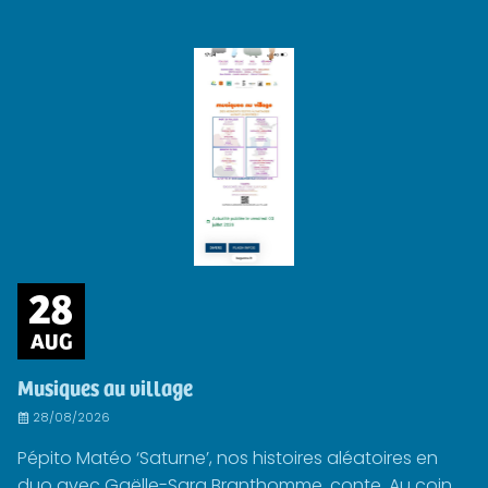
28
AUG
Musiques au village
28/08/2026
Pépito Matéo ‘Saturne’, nos histoires aléatoires en
duo avec Gaëlle-Sara Branthomme, conte. Au coin