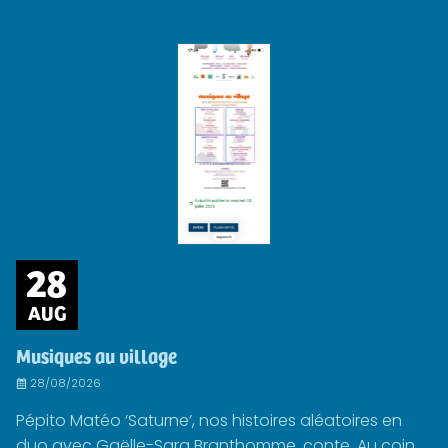
28
AUG
Musiques au village
28/08/2026
Pépito Matéo ‘Saturne’, nos histoires aléatoires en
duo avec Gaëlle-Sara Branthomme, conte. Au coin