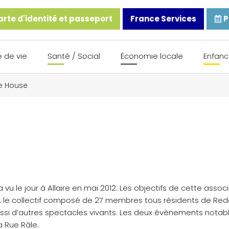
rte d'identité et passeport
France Services
P
 de vie
Santé / Social
Économie locale
Enfanc
e House
vu le jour à Allaire en mai 2012. Les objectifs de cette assoc
la , le collectif composé de 27 membres tous résidents de Re
ssi d’autres spectacles vivants. Les deux évènements notab
a Rue Râle.