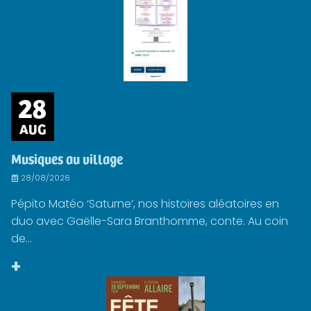
28
AUG
Musiques au village
28/08/2026
Pépito Matéo ‘Saturne’, nos histoires aléatoires en
duo avec Gaëlle-Sara Branthomme, conte. Au coin
de...
+